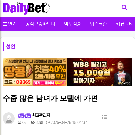
사용자메뉴
열기
공식보증파트너
먹튀검증
팁스터존
커뮤니티
성인
수줍 많은 남녀가 모텔에 가면
페
최고관리자
목
이
댓
조
작
0건
33회
2025-04-29 15:04:37
글
회
성
록
본
지
일