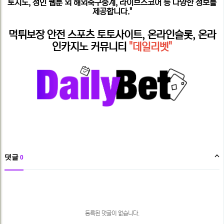
토지노, 성인 웹툰 외 해외축구중계, 라이브스코어 등 다양한 정보를
제공합니다."
먹튀보장 안전 스포츠 토토사이트, 온라인슬롯, 온라
인카지노 커뮤니티
"데일리벳"
댓글
0
댓
글
목
록
등록된 댓글이 없습니다.