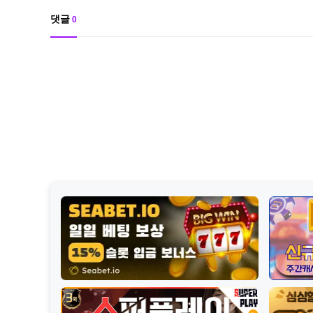
댓글
0
댓
글
목
록