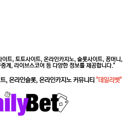
사이트, 토토사이트, 온라인카지노, 슬롯사이트,
꽁머니,
구중계, 라이브스코어 등 다양한 정보를 제공합니다."
트, 온라인슬롯, 온라인카지노 커뮤니티
"데일리벳"