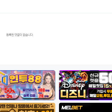
등록된 댓글이 없습니다.