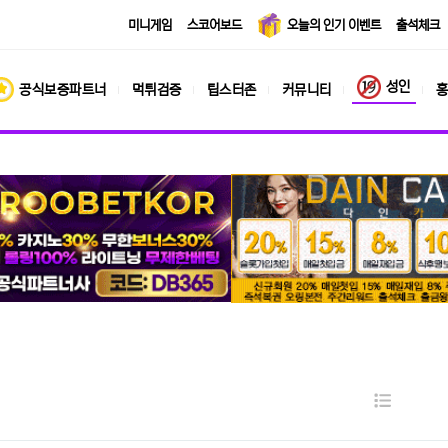
미니게임
스코어보드
오늘의 인기 이벤트
출석체크
성인
공식보증파트너
먹튀검증
팁스터존
커뮤니티
홍
목