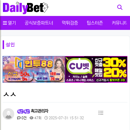
사용자메뉴
열기
공식보증파트너
먹튀검증
팁스터존
커뮤니티
성인
ㅅㅅ
페
최고관리자
목
이
댓
조
작
0건
47회
2025-07-31 15:51:32
글
회
성
록
본
지
일