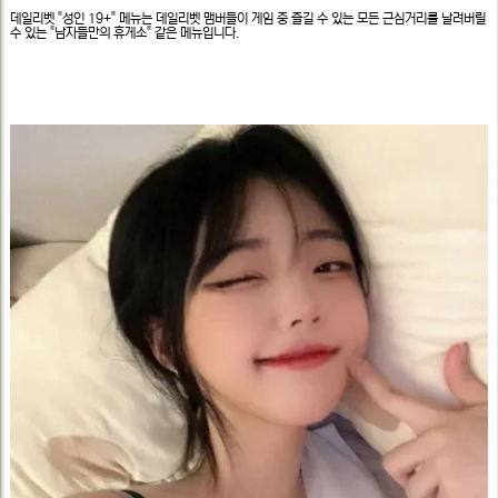
문
정
데일리벳 "성인 19+" 메뉴는 데일리벳 맴버들이 게임 중 즐길 수 있는 모든 근심거리를 날려버릴
보
수 있는 "남자들만의 휴게소" 같은 메뉴입니다.