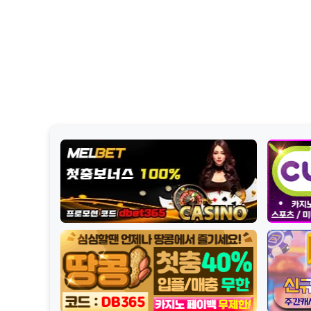
글
목
록