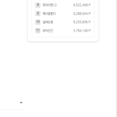
8
후라이맨12
6,522,458 P
9
뭣이중환디
6,288,934 P
10
설레는중
6,255,856 P
11
공익인간
5,794,156 P