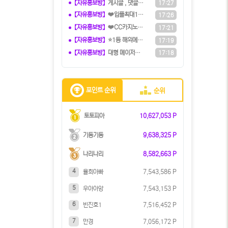
【자유홍보방】
️️게시글 , 댓글만 달아도 현금화가
17:27
【자유홍보방】
❤️️입플최대100%❤️✨억대보증 C
17:26
【자유홍보방】
❤️CC️카지노+주실장❤️이벤트 및
17:21
【자유홍보방】
⭐️1등 해외에이전시⭐️『유로247』
17:19
【자유홍보방】
️️대형 메이저계열사에서 TM직원 모
17:18
포인트 순위
순위
토토피아
10,627,053 P
기동기동
9,638,325 P
나리나리
8,582,663 P
4
율희아빠
7,543,586 P
5
우아아앙
7,543,153 P
6
빈진호1
7,516,452 P
7
만경
7,056,172 P