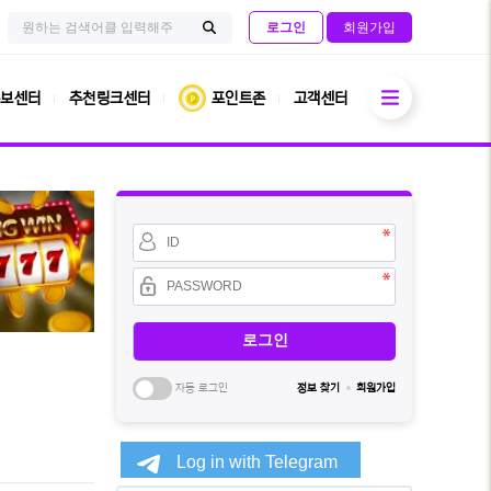
검
사
로그인
회원가입
색
이
검
어
트
필
내
색
수
전
열기
체
보센터
추천링크센터
포인트존
고객센터
검
색
회
원
아
이
비
디
밀
필
번
수
호
필
수
자동 로그인
정보 찾기
회원가입
소
셜