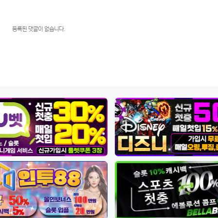
등록된 댓글이 없습니다.