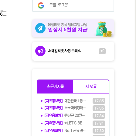
계
구글
로그인
정
있는
으
로
로
데일리벳 공식 텔레그램 채널
입장시 5천원 지급!
그
인
⚠️데일리벳 사칭 주의⚠️
+0
최근게시물
새 댓글
【자유홍보방】
️대한민국️ 1등 토토 카지노 솔루션
17:35
【자유홍보방】
✡️➡️마케팅매니아⬅️✡️ 커뮤니티
17:35
【자유홍보방】
☘️️신규 20만원 당첨쿠폰 수령하세
17:34
【자유홍보방】
⭐️LET'S BET 렛츠벳 - 테더
17:31
【자유홍보방】
️️No.1 커뮤 홍보대행 프️로그램
17:30