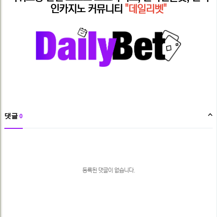
인카지노 커뮤니티
"데일리벳"
댓글
0
댓
글
목
록
등록된 댓글이 없습니다.