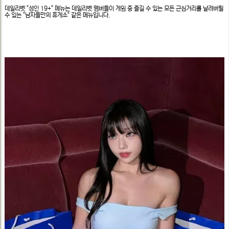
문
정
데일리벳 "성인 19+" 메뉴는 데일리벳 맴버들이 게임 중 즐길 수 있는 모든 근심거리를 날려버릴
보
수 있는 "남자들만의 휴게소" 같은 메뉴입니다.