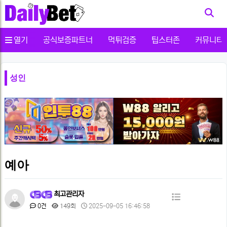
사용자메뉴
열기
공식보증파트너
먹튀검증
팁스터존
커뮤니티
성인
예아
페
최고관리자
목
이
댓
조
작
0건
149회
2025-09-05 16:46:58
글
회
성
록
본
지
일