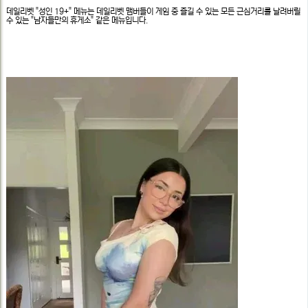
문
정
데일리벳 "성인 19+" 메뉴는 데일리벳 맴버들이 게임 중 즐길 수 있는 모든 근심거리를 날려버릴
보
수 있는 "남자들만의 휴게소" 같은 메뉴입니다.