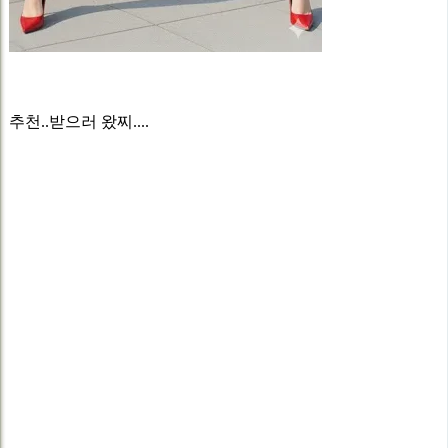
추천..받으러 왔찌....