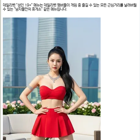
문
정
데일리벳 "성인 19+" 메뉴는 데일리벳 맴버들이 게임 중 즐길 수 있는 모든 근심거리를 날려버릴
보
수 있는 "남자들만의 휴게소" 같은 메뉴입니다.