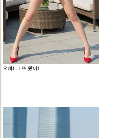
오빠! 나 또 왔어!