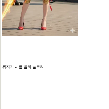
뒤지기 시름 빨리 눌르라