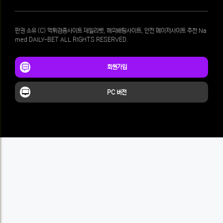
판권 소유 (C) 먹튀검증사이트 데일리벳, 해외배팅사이트, 안전 메이저사이트 추천 Na
med DAILY-BET ALL RIGHTS RESERVED.
회원가입
PC 버전