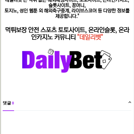
슬롯사이트, 꽁머니,
토지노, 성인 웹툰 외 해외축구중계, 라이브스코어 등 다양한 정보를
제공합니다."
먹튀보장 안전 스포츠 토토사이트, 온라인슬롯, 온라
인카지노 커뮤니티
"데일리벳"
댓글
0
댓
글
목