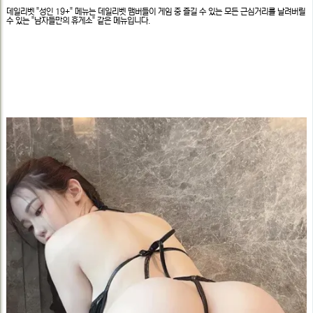
문
정
데일리벳 "성인 19+" 메뉴는 데일리벳 맴버들이 게임 중 즐길 수 있는 모든 근심거리를 날려버릴
보
수 있는 "남자들만의 휴게소" 같은 메뉴입니다.