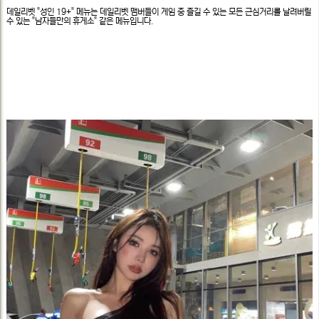
문
정
데일리벳 "성인 19+" 메뉴는 데일리벳 맴버들이 게임 중 즐길 수 있는 모든 근심거리를 날려버릴
보
수 있는 "남자들만의 휴게소" 같은 메뉴입니다.