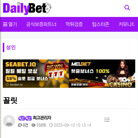
사용자메뉴
열기
공식보증파트너
먹튀검증
팁스터존
커뮤니티
성인
꼴릿
페
최고관리자
목
이
댓
조
작
0건
558회
2025-09-10 15:13:14
글
회
성
록
본
지
일