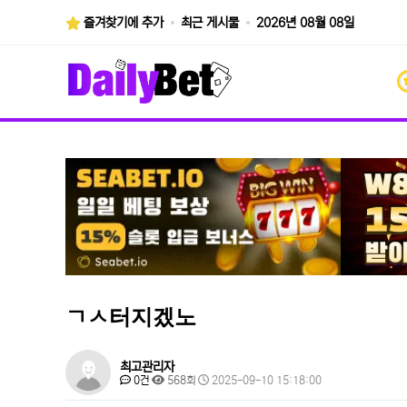
즐겨찾기에 추가
최근 게시물
2026년 08월 08일
ㄱㅅ터지겠노
페
최고관리자
이
댓
조
작
0건
568회
2025-09-10 15:18:00
글
회
성
지
일