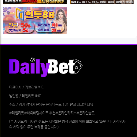
대표이사 / 가브리엘 빅터
법인명 / 데일리벳 INC
주소 / 경기 성남시 분당구 분당내곡로 131 판교 테크원 타워
#데일리벳#해외배팅사이트 추천#온라인카지노#온라인슬롯
(본 사이트의 디자인 및 모든 저작물은 법적 권리에 의해 보호되고 있습니다. 저작권자
의 허락 없이 무단 복제를 금합니다.)