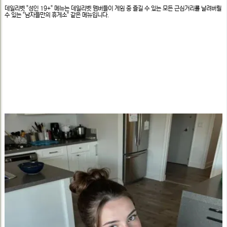
문
정
데일리벳 "성인 19+" 메뉴는 데일리벳 맴버들이 게임 중 즐길 수 있는 모든 근심거리를 날려버릴
보
수 있는 "남자들만의 휴게소" 같은 메뉴입니다.