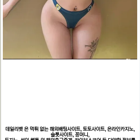
데일리벳
은 먹튀 없는 해외배팅사이트, 토토사이트, 온라인카지노,
슬롯사이트, 꽁머니,