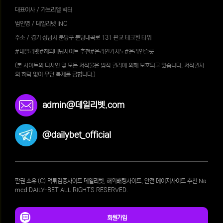
대표이사 / 가브리엘 빅터
법인명 / 데일리벳 INC
주소 / 경기 성남시 분당구 분당내곡로 131 판교 테크원 타워
#데일리벳#해외배팅사이트 추천#온라인카지노#온라인슬롯
(본 사이트의 디자인 및 모든 저작물은 법적 권리에 의해 보호되고 있습니다. 저작권자
의 허락 없이 무단 복제를 금합니다.)
admin@데일리벳.com
@dailybet_official
판권 소유 (C) 먹튀검증사이트 데일리벳, 해외배팅사이트, 안전 메이저사이트 추천 Na
med DAILY-BET ALL RIGHTS RESERVED.
회원가입