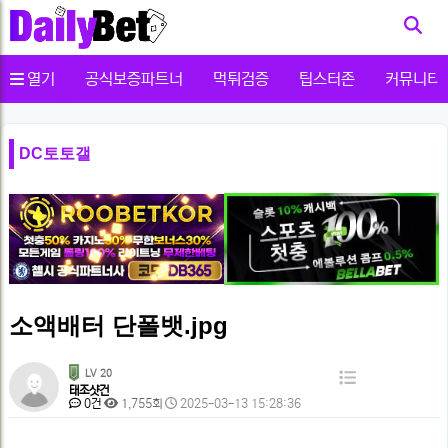
사용자메뉴
열기
공식보증파트너
먹튀검증
팁스터존
커뮤니티
DC토토갤
소액배터 단폴뱃.jpg
페
LV 20
목
태조샷건
이
댓
조
작
0건
1,755회
2025-03-13 15:28:36
록
글
회
성
지
본
일
정