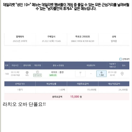
문
데일리벳 "성인 19+" 메뉴는 데일리벳 맴버들이 게임 중 즐길 수 있는 모든 근심거리를 날려버릴
보
수 있는 "남자들만의 휴게소" 같은 메뉴입니다.
라치오 오바 단폴요!!