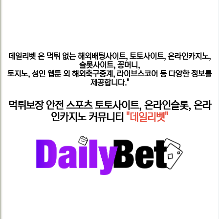
데일리벳
은 먹튀 없는 해외배팅사이트, 토토사이트, 온라인카지노,
슬롯사이트, 꽁머니,
토지노, 성인 웹툰 외 해외축구중계, 라이브스코어 등 다양한 정보를
제공합니다."
먹튀보장 안전 스포츠 토토사이트, 온라인슬롯, 온라
인카지노 커뮤니티
"데일리벳"