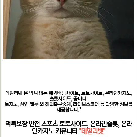
데일리벳
은 먹튀 없는 해외배팅사이트, 토토사이트, 온라인카지노,
슬롯사이트, 꽁머니,
토지노, 성인 웹툰 외 해외축구중계, 라이브스코어 등 다양한 정보를
제공합니다."
먹튀보장 안전 스포츠 토토사이트, 온라인슬롯, 온라
인카지노 커뮤니티
"데일리벳"