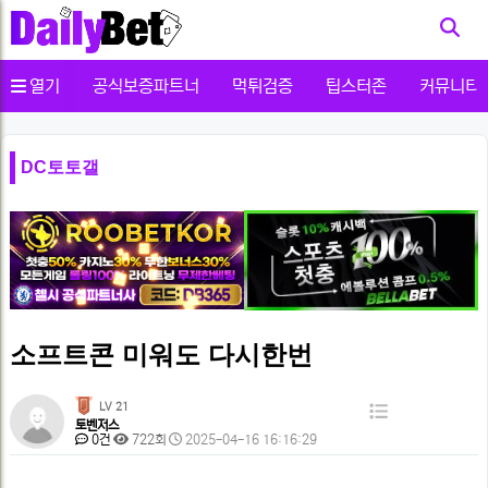
사용자메뉴
열기
공식보증파트너
먹튀검증
팁스터존
커뮤니티
DC토토갤
소프트콘 미워도 다시한번
페
LV 21
목
토벤저스
이
댓
조
작
0건
722회
2025-04-16 16:16:29
록
글
회
성
지
본
일
정