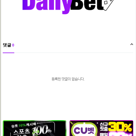
댓글
0
댓
글
목
록
등록된 댓글이 없습니다.