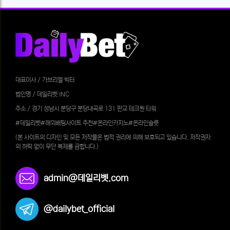
대표이사 / 가브리엘 빅터
법인명 / 데일리벳 INC
주소 / 경기 성남시 분당구 분당내곡로 131 판교 테크원 타워
#데일리벳#해외배팅사이트 추천#온라인카지노#온라인슬롯
(본 사이트의 디자인 및 모든 저작물은 법적 권리에 의해 보호되고 있습니다. 저작권자
의 허락 없이 무단 복제를 금합니다.)
admin@데일리벳.com
@dailybet_official