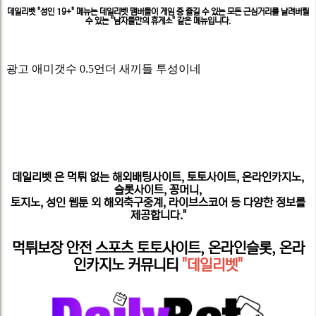
문
데일리벳 "성인 19+" 메뉴는 데일리벳 맴버들이 게임 중 즐길 수 있는 모든 근심거리를 날려버릴
보
수 있는 "남자들만의 휴게소" 같은 메뉴입니다.
광고 애미갯수 0.5언더 새끼들 투성이네
데일리벳
은 먹튀 없는 해외배팅사이트, 토토사이트, 온라인카지노,
슬롯사이트, 꽁머니,
토지노, 성인 웹툰 외 해외축구중계, 라이브스코어 등 다양한 정보를
제공합니다."
먹튀보장 안전 스포츠 토토사이트, 온라인슬롯, 온라
인카지노 커뮤니티
"데일리벳"