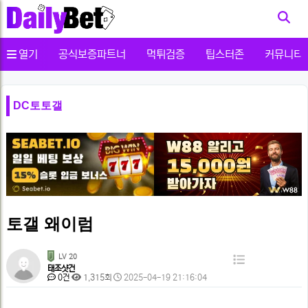
사용자메뉴
열기
공식보증파트너
먹튀검증
팁스터존
커뮤니티
DC토토갤
토갤 왜이럼
페
LV 20
목
태조샷건
이
댓
조
작
0건
1,315회
2025-04-19 21:16:04
록
글
회
성
지
본
일
정