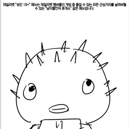
문
데일리벳 "성인 19+" 메뉴는 데일리벳 맴버들이 게임 중 즐길 수 있는 모든 근심거리를 날려버릴
보
수 있는 "남자들만의 휴게소" 같은 메뉴입니다.