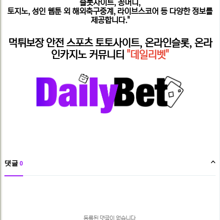
슬롯사이트, 꽁머니,
토지노, 성인 웹툰 외 해외축구중계, 라이브스코어 등 다양한 정보를
제공합니다."
먹튀보장 안전 스포츠 토토사이트, 온라인슬롯, 온라
인카지노 커뮤니티
"데일리벳"
댓글
0
댓
글
목
록
등록된 댓글이 없습니다.