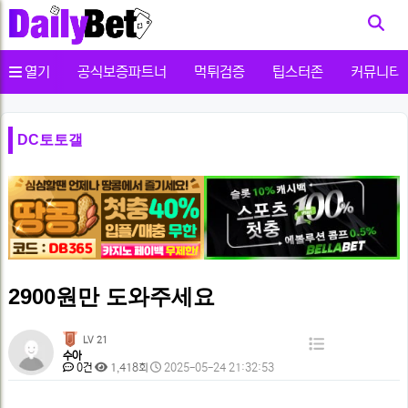
사용자메뉴
열기
공식보증파트너
먹튀검증
팁스터존
커뮤니티
DC토토갤
2900원만 도와주세요
페
LV 21
목
수아
이
댓
조
작
0건
1,418회
2025-05-24 21:32:53
록
글
회
성
지
본
일
정