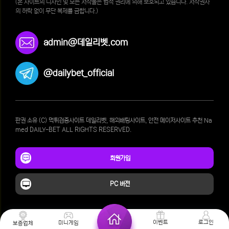
(본 사이트의 디자인 및 모든 저작물은 법적 권리에 의해 보호되고 있습니다. 저작권자
의 허락 없이 무단 복제를 금합니다.)
admin@데일리벳.com
@dailybet_official
판권 소유 (C) 먹튀검증사이트 데일리벳, 해외배팅사이트, 안전 메이저사이트 추천 Na
med DAILY-BET ALL RIGHTS RESERVED.
회원가입
PC 버전
로그인
이벤트
미니게임
보증업체