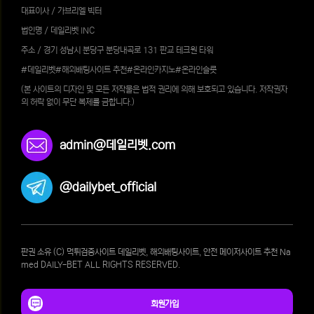
대표이사 / 가브리엘 빅터
법인명 / 데일리벳 INC
주소 / 경기 성남시 분당구 분당내곡로 131 판교 테크원 타워
#데일리벳#해외배팅사이트 추천#온라인카지노#온라인슬롯
(본 사이트의 디자인 및 모든 저작물은 법적 권리에 의해 보호되고 있습니다. 저작권자
의 허락 없이 무단 복제를 금합니다.)
admin@데일리벳.com
@dailybet_official
판권 소유 (C) 먹튀검증사이트 데일리벳, 해외배팅사이트, 안전 메이저사이트 추천 Na
med DAILY-BET ALL RIGHTS RESERVED.
회원가입