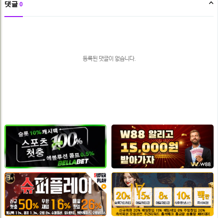
댓글
0
댓
글
목
록
등록된 댓글이 없습니다.