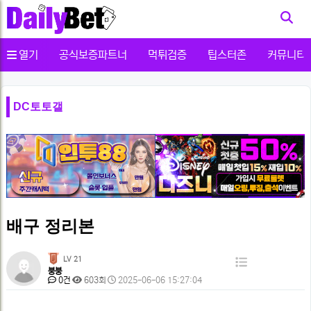
사용자메뉴
열기
공식보증파트너
먹튀검증
팁스터존
커뮤니티
DC토토갤
배구 정리본
페
LV 21
목
붕붕
이
댓
조
작
0건
603회
2025-06-06 15:27:04
록
글
회
성
지
본
일
정