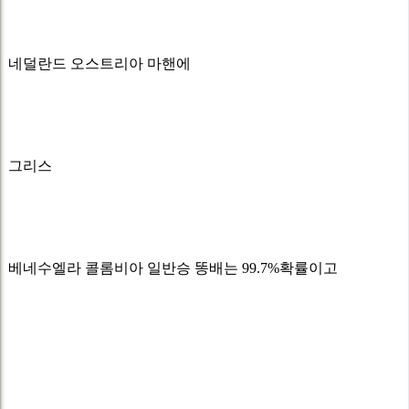
네덜란드 오스트리아 마핸에
그리스
베네수엘라 콜롬비아 일반승 똥배는 99.7%확률이고