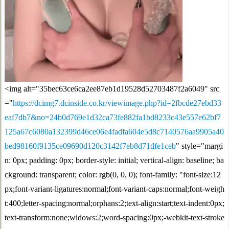
<img alt="35bec63ce6ca2ee87eb1d19528d52703487f2a6049" src
="
https://dcimg7.dcinside.co.kr/viewimage.php?id=2fbcde27ebd33
eaf7db7&no=24b0d769e1d32ca73fe882fa1bd8233c43e557e62bf7
125a67c6080a132399d46ce06e4fadfa604e5d8c7140576aa9905a40
bed98160f9135ce09690d120c3142f7eb8d71dfe1ceb
" style="margi
n: 0px; padding: 0px; border-style: initial; vertical-align: baseline; ba
ckground: transparent; color: rgb(0, 0, 0); font-family: "font-size:12
px;font-variant-ligatures:normal;font-variant-caps:normal;font-weigh
t:400;letter-spacing:normal;orphans:2;text-align:start;text-indent:0px;
text-transform:none;widows:2;word-spacing:0px;-webkit-text-stroke