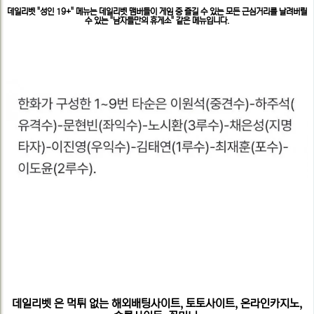
문
데일리벳 "성인 19+" 메뉴는 데일리벳 맴버들이 게임 중 즐길 수 있는 모든 근심거리를 날려버릴
보
수 있는 "남자들만의 휴게소" 같은 메뉴입니다.
데일리벳
은 먹튀 없는 해외배팅사이트, 토토사이트, 온라인카지노,