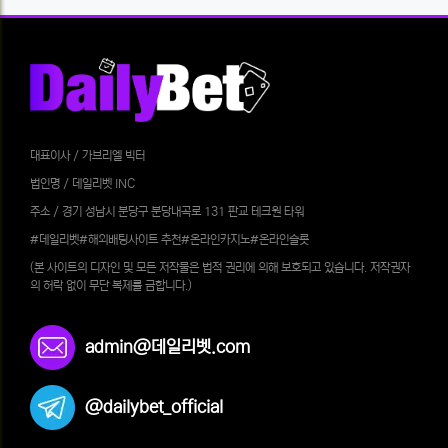
대표이사 / 가브리엘 빅터
법인명 / 데일리벳 INC
주소 / 경기 성남시 분당구 분당내곡로 131 판교 테크원 타워
#데일리벳#해외배팅사이트 추천#온라인카지노#온라인슬롯
(본 사이트의 디자인 및 모든 저작물은 법적 권리에 의해 보호되고 있습니다. 저작권자
의 허락 없이 무단 복제를 금합니다.)
admin@데일리벳.com
@dailybet_official