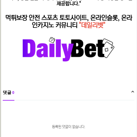
제공합니다."
먹튀보장 안전 스포츠 토토사이트, 온라인슬롯, 온라
인카지노 커뮤니티
"데일리벳"
댓글
0
댓
글
목
록
등록된 댓글이 없습니다.