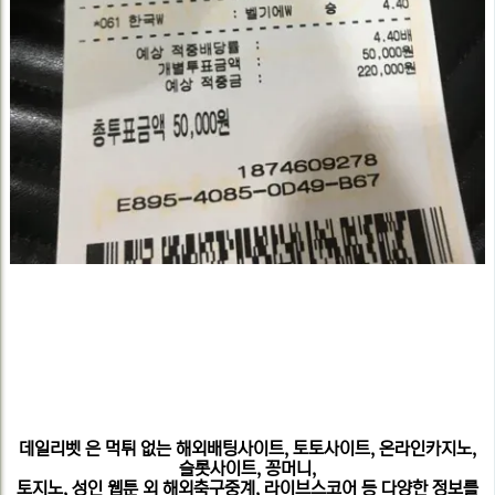
데일리벳
은 먹튀 없는 해외배팅사이트, 토토사이트, 온라인카지노,
슬롯사이트, 꽁머니,
토지노, 성인 웹툰 외 해외축구중계, 라이브스코어 등 다양한 정보를