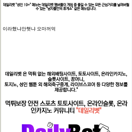
문
데일리벳 "성인 19+" 메뉴는 데일리벳 맴버들이 게임 중 즐길 수 있는 모든 근심거리를 날려버릴
보
수 있는 "남자들만의 휴게소" 같은 메뉴입니다.
이라했냐안햇냐 오마꺼억
데일리벳
은 먹튀 없는 해외배팅사이트, 토토사이트, 온라인카지노,
슬롯사이트, 꽁머니,
토지노, 성인 웹툰 외 해외축구중계, 라이브스코어 등 다양한 정보를
제공합니다."
먹튀보장 안전 스포츠 토토사이트, 온라인슬롯, 온라
인카지노 커뮤니티
"데일리벳"