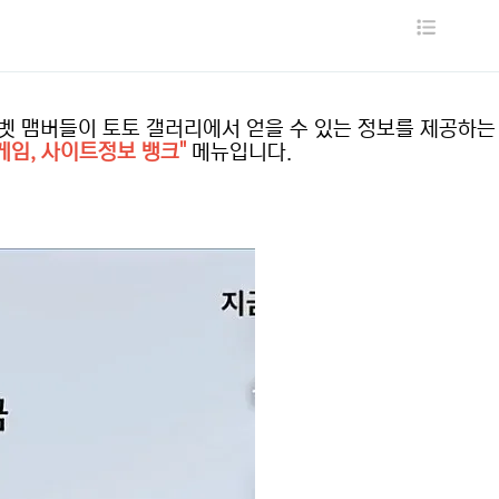
목
록
리벳 맴버들이 토토 갤러리에서 얻을 수 있는 정보를 제공하는
게임, 사이트정보 뱅크"
메뉴입니다.