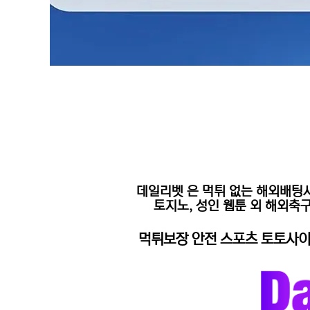
데일리벳
은 먹튀 없는 해외배팅
토지노, 성인 웹툰 외 해외축
먹튀보장 안전 스포츠 토토사이