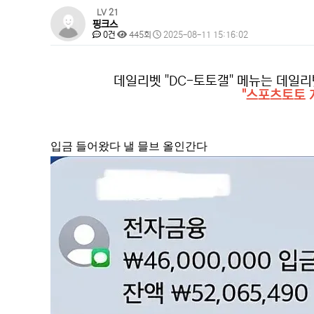
페
LV 21
핑크스
이
댓
조
작
0건
445회
2025-08-11 15:16:02
글
회
성
지
본
일
정
문
데일리벳 "DC-토토갤" 메뉴는 데일
보
"스포츠토토 
입금 들어왔다 낼 믈브 올인간다