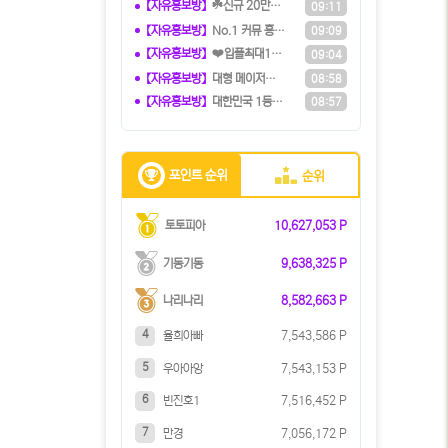
【자유홍보방】
☘️️신규 20만원 당첨쿠폰 수령하세
09:11
【자유홍보방】
️️No.1 커뮤 홍보대행 프️로그램
09:09
【자유홍보방】
❤️️입플최대100%❤️✨억대보증 C
09:04
【자유홍보방】
️️대형 메이저계열사에서 TM직원 모
08:58
【자유홍보방】
️대한민국️ 1등 토토 카지노 솔루션
08:57
포인트 순위
순위
토토피아
10,627,053 P
기동기동
9,638,325 P
나리나리
8,582,663 P
4
율희아빠
7,543,586 P
5
우아아앙
7,543,153 P
6
빈진호1
7,516,452 P
7
만경
7,056,172 P