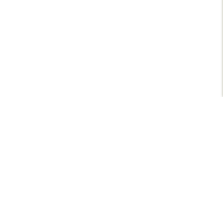
@데일리벳.com
회원가입