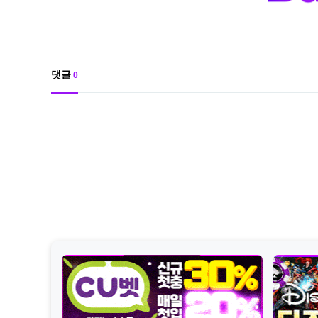
댓글
0
댓
글
목
록