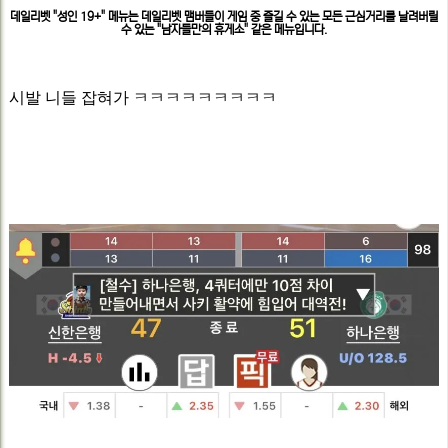
문
데일리벳 "성인 19+" 메뉴는 데일리벳 맴버들이 게임 중 즐길 수 있는 모든 근심거리를 날려버릴
보
수 있는 "남자들만의 휴게소" 같은 메뉴입니다.
시발 니들 잡혀가 ㅋㅋㅋㅋㅋㅋㅋㅋㅋ