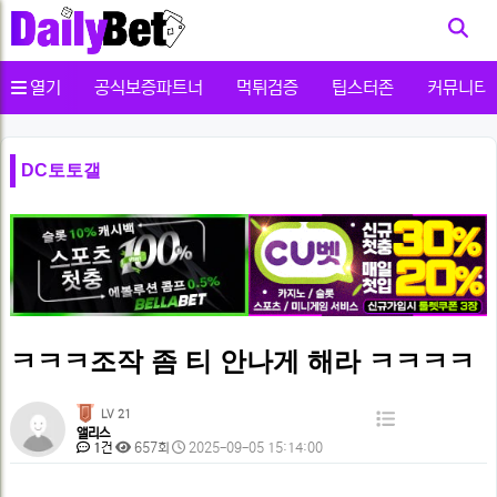
사용자메뉴
열기
공식보증파트너
먹튀검증
팁스터존
커뮤니티
DC토토갤
ㅋㅋㅋ조작 좀 티 안나게 해라 ㅋㅋㅋㅋ
페
LV 21
목
앨리스
이
댓
조
작
1건
657회
2025-09-05 15:14:00
록
글
회
성
지
본
일
정