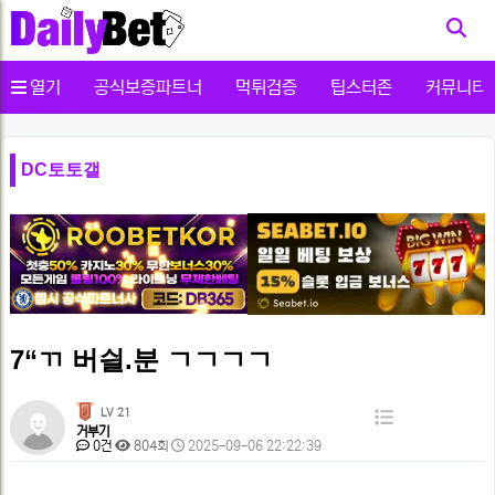
사용자메뉴
열기
공식보증파트너
먹튀검증
팁스터존
커뮤니티
DC토토갤
7“ㄲ 버싈.분 ㄱㄱㄱㄱ
페
LV 21
목
거부기
이
댓
조
작
0건
804회
2025-09-06 22:22:39
록
글
회
성
지
본
일
정