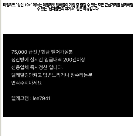
문
데일리벳 "성인 19+" 메뉴는 데일리벳 맴버들이 게임 중 즐길 수 있는 모든 근심거리를 날려버릴
보
수 있는 "남자들만의 휴게소" 같은 메뉴입니다.