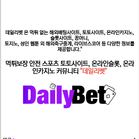
데일리벳
은 먹튀 없는 해외배팅사이트, 토토사이트, 온라인카지노,
슬롯사이트, 꽁머니,
토지노, 성인 웹툰 외 해외축구중계, 라이브스코어 등 다양한 정보를
제공합니다."
먹튀보장 안전 스포츠 토토사이트, 온라인슬롯, 온라
인카지노 커뮤니티
"데일리벳"