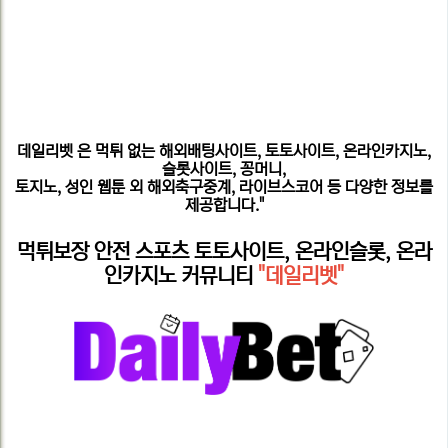
데일리벳
은 먹튀 없는 해외배팅사이트, 토토사이트, 온라인카지노,
슬롯사이트, 꽁머니,
토지노, 성인 웹툰 외 해외축구중계, 라이브스코어 등 다양한 정보를
제공합니다."
먹튀보장 안전 스포츠 토토사이트, 온라인슬롯, 온라
인카지노 커뮤니티
"데일리벳"