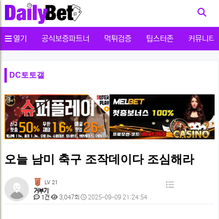
사용자메뉴
열기
공식보증파트너
먹튀검증
팁스터존
커뮤니티
DC토토갤
오늘 남미 축구 조작데이다 조심해라
페
LV 21
목
거부기
이
댓
조
작
1건
3,047회
2025-09-09 21:24:54
록
글
회
성
지
본
일
정