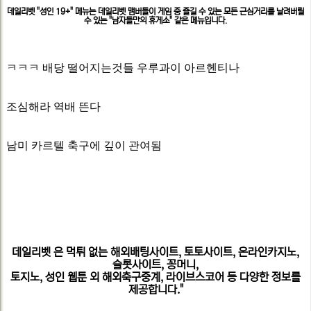
문
데일리벳 "성인 19+" 메뉴는 데일리벳 맴버들이 게임 중 즐길 수 있는 모든 근심거리를 날려버릴
보
수 있는 "남자들만의 휴게소" 같은 메뉴입니다.
ㅋㅋㅋ 배당 떨어지는것들 우루과이 아르헨티나
조심해라 역배 뜬다
남미 카르텔 축구에 깊이 관여됨
데일리벳
은 먹튀 없는 해외배팅사이트, 토토사이트, 온라인카지노,
슬롯사이트, 꽁머니,
토지노, 성인 웹툰 외 해외축구중계, 라이브스코어 등 다양한 정보를
제공합니다."