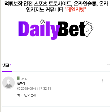
먹튀보장 안전 스포츠 토토사이트, 온라인슬롯, 온라
인카지노 커뮤니티
"데일리벳"
댓글
1
돈
댓
LV 17
보
돈보라
글
라
작
댓
2025-09-11 17:32:55
목
님
성
빅리그만 가는게 ㅠ
록
의
글
일
댓
옵
글