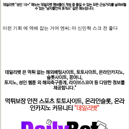
문
데일리벳 "성인 19+" 메뉴는 데일리벳 맴버들이 게임 중 즐길 수 있는 모든 근심거리를 날려버릴
보
수 있는 "남자들만의 휴게소" 같은 메뉴입니다.
이런 기회 에 역배 잡는 거여 엔씨; 마 신민혁 스크 전 좋다
데일리벳
은 먹튀 없는 해외배팅사이트, 토토사이트, 온라인카지노,
슬롯사이트, 꽁머니,
토지노, 성인 웹툰 외 해외축구중계, 라이브스코어 등 다양한 정보를
제공합니다."
먹튀보장 안전 스포츠 토토사이트, 온라인슬롯, 온라
인카지노 커뮤니티
"데일리벳"