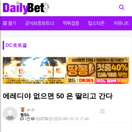
사용자메뉴
열기
공식보증파트너
먹튀검증
팁스터존
커뮤니티
DC토토갤
에레디야 없으면 50 은 딸리고 간다
페
LV 21
목
핑크스
이
댓
조
작
1건
3,037회
2025-09-10 15:17:40
록
글
회
성
지
본
일
정