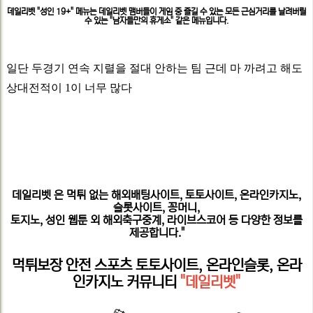
문
데일리벳 "성인 19+" 메뉴는 데일리벳 맴버들이 게임 중 즐길 수 있는 모든 근심거리를 날려버릴
보
수 있는 "남자들만의 휴게소" 같은 메뉴입니다.
일단 두경기 연속 지렬을 절대 안하는 팀 근데 마 까려고 해도
상대전적이 1이 너무 많다
데일리벳
은 먹튀 없는 해외배팅사이트, 토토사이트, 온라인카지노,
슬롯사이트, 꽁머니,
토지노, 성인 웹툰 외 해외축구중계, 라이브스코어 등 다양한 정보를
제공합니다."
먹튀보장 안전 스포츠 토토사이트, 온라인슬롯, 온라
인카지노 커뮤니티
"데일리벳"