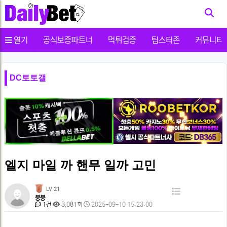
사용자메뉴
열기
공식보증파트너
먹튀검증
팁스터존
커뮤니티
DC토토갤
엘지 마일 까 핸무 일까 고민
페
LV 21
목
붕붕
이
댓
조
작
1건
3,081회
2025-09-10 15:23:00
록
글
회
성
지
본
일
정