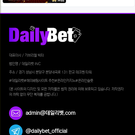
대표이사 / 가브리엘 빅터
법인명 / 데일리벳 INC
주소 / 경기 성남시 분당구 분당내곡로 131 판교 테크원 타워
#데일리벳#해외배팅사이트 추천#온라인카지노#온라인슬롯
(본 사이트의 디자인 및 모든 저작물은 법적 권리에 의해 보호되고 있습니다. 저작권자
의 허락 없이 무단 복제를 금합니다.)
admin@데일리벳.com
@dailybet_official