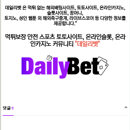
데일리벳
은 먹튀 없는 해외배팅사이트, 토토사이트, 온라인카지노,
슬롯사이트, 꽁머니,
토지노, 성인 웹툰 외 해외축구중계, 라이브스코어 등 다양한 정보를
제공합니다."
먹튀보장 안전 스포츠 토토사이트, 온라인슬롯, 온라
인카지노 커뮤니티
"데일리벳"
댓글
0
댓
글