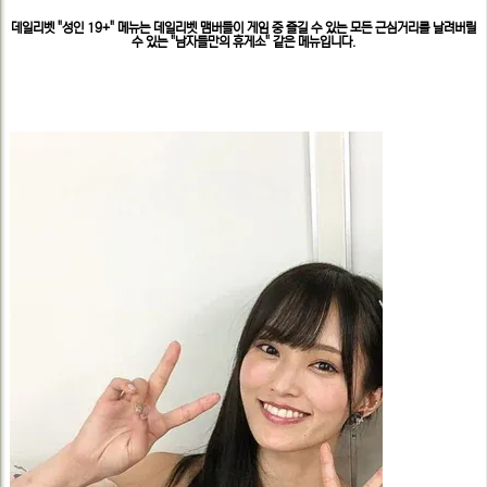
정
문
데일리벳 "성인 19+" 메뉴는 데일리벳 맴버들이 게임 중 즐길 수 있는 모든 근심거리를 날려버릴
보
수 있는 "남자들만의 휴게소" 같은 메뉴입니다.