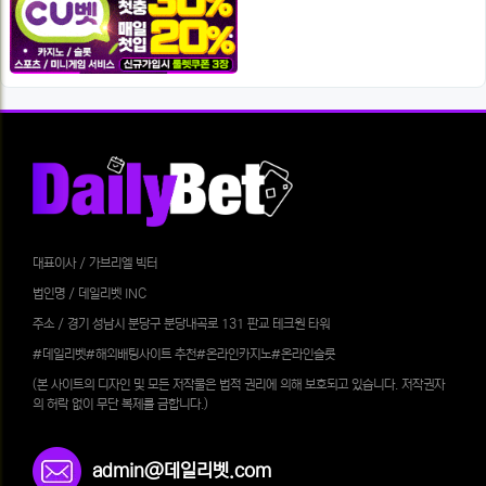
대표이사 / 가브리엘 빅터
법인명 / 데일리벳 INC
주소 / 경기 성남시 분당구 분당내곡로 131 판교 테크원 타워
#데일리벳#해외배팅사이트 추천#온라인카지노#온라인슬롯
(본 사이트의 디자인 및 모든 저작물은 법적 권리에 의해 보호되고 있습니다. 저작권자
의 허락 없이 무단 복제를 금합니다.)
admin@데일리벳.com