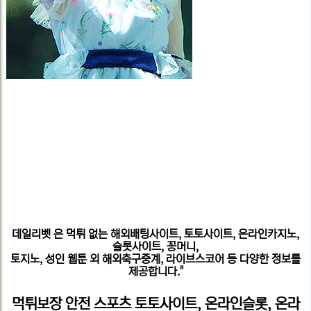
데일리벳
은 먹튀 없는 해외배팅사이트, 토토사이트, 온라인카지노,
슬롯사이트, 꽁머니,
토지노, 성인 웹툰 외 해외축구중계, 라이브스코어 등 다양한 정보를
제공합니다."
먹튀보장 안전 스포츠 토토사이트, 온라인슬롯, 온라