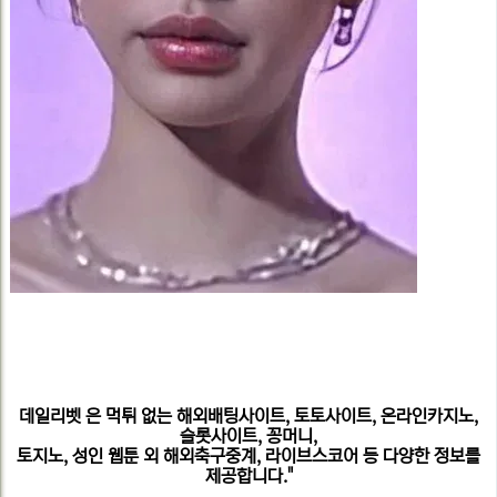
데일리벳
은 먹튀 없는 해외배팅사이트, 토토사이트, 온라인카지노,
슬롯사이트, 꽁머니,
토지노, 성인 웹툰 외 해외축구중계, 라이브스코어 등 다양한 정보를
제공합니다."