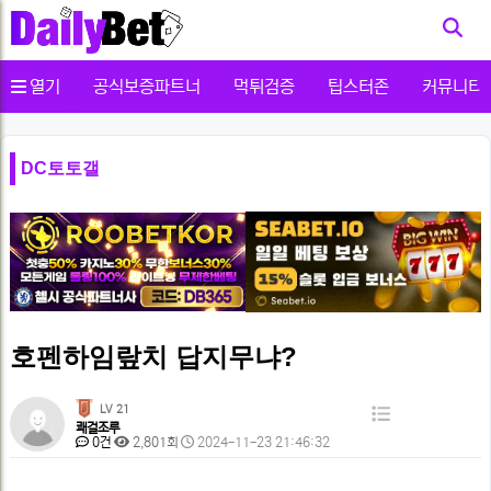
사용자메뉴
열기
공식보증파트너
먹튀검증
팁스터존
커뮤니티
DC토토갤
호펜하임랖치 답지무냐?
페
LV 21
목
쾌걸조루
이
댓
조
작
0건
2,801회
2024-11-23 21:46:32
록
글
회
성
지
본
일
정