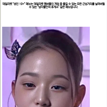
문
데일리벳 "성인 19+" 메뉴는 데일리벳 맴버들이 게임 중 즐길 수 있는 모든 근심거리를 날려버릴
보
수 있는 "남자들만의 휴게소" 같은 메뉴입니다.