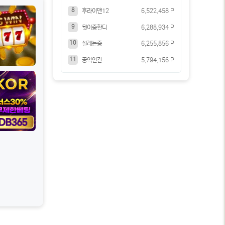
8
후라이맨12
6,522,458 P
9
뭣이중환디
6,288,934 P
10
설레는중
6,255,856 P
11
공익인간
5,794,156 P