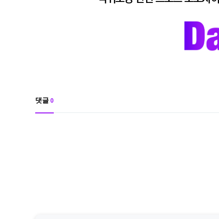
댓글
0
댓
글
목
록