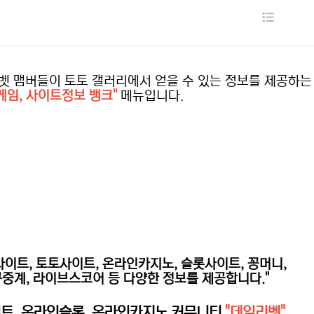
목
록
리벳 맴버들이 토토 갤러리에서 얻을 수 있는 정보를 제공하는
게임, 사이트정보 뱅크"
메뉴입니다.
사이트, 토토사이트, 온라인카지노, 슬롯사이트,
꽁머니,
구중계, 라이브스코어 등 다양한 정보를 제공합니다."
트, 온라인슬롯, 온라인카지노 커뮤니티
"데일리벳"