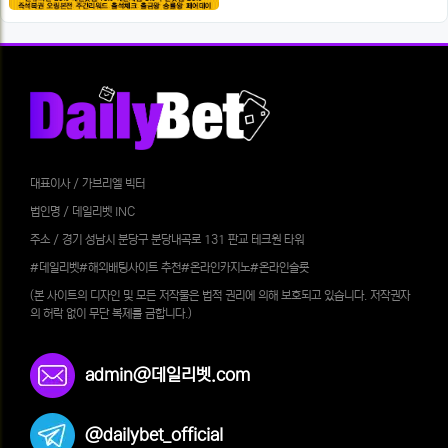
대표이사 / 가브리엘 빅터
법인명 / 데일리벳 INC
주소 / 경기 성남시 분당구 분당내곡로 131 판교 테크원 타워
#데일리벳#해외배팅사이트 추천#온라인카지노#온라인슬롯
(본 사이트의 디자인 및 모든 저작물은 법적 권리에 의해 보호되고 있습니다. 저작권자
의 허락 없이 무단 복제를 금합니다.)
admin@데일리벳.com
@dailybet_official