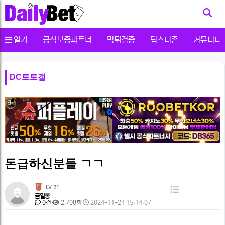
사용자메뉴
열기
공식보증파트너
먹튀검증
팁스터존
커뮤니티
DC토토갤
돈급하신분들 ㄱㄱ
페
LV 21
목
금일봉
이
댓
조
작
0건
2,708회
2024-11-24 15:14:07
록
글
회
성
지
본
일
정