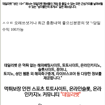
문
데일리벳 "성인 19+" 메뉴는 데일리벳 맴버들이 게임 중 즐길 수 있는 모든 근심거리를 날려버릴
보
수 있는 "남자들만의 휴게소" 같은 메뉴입니다.
ㅅㅇㅌ 오래쓰셧거나 최근 충환내역 좋으신분문의 댓ㄱ당일
수익 100가능
데일리벳
은 먹튀 없는 해외배팅사이트, 토토사이트, 온라인카지노,
슬롯사이트, 꽁머니,
토지노, 성인 웹툰 외 해외축구중계, 라이브스코어 등 다양한 정보를
제공합니다."
먹튀보장 안전 스포츠 토토사이트, 온라인슬롯, 온라
인카지노 커뮤니티
"데일리벳"