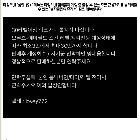
문
데일리벳 "성인 19+" 메뉴는 데일리벳 맴버들이 게임 중 즐길 수 있는 모든 근심거리를 날려버릴
보
수 있는 "남자들만의 휴게소" 같은 메뉴입니다.