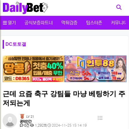
사용자메뉴
열기
공식보증파트너
먹튀검증
팁스터존
커뮤니티
DC토토갤
근데 요즘 축구 강팀들 마냥 베팅하기 주
저되는게
페
LV 21
목
공익인간
이
댓
조
작
0건
1,292회
2024-11-25 15:14:19
록
글
회
성