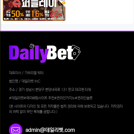
대표이사 / 가브리엘 빅터
법인명 / 데일리벳 INC
주소 / 경기 성남시 분당구 분당내곡로 131 판교 테크원 타워
#데일리벳#해외배팅사이트 추천#온라인카지노#온라인슬롯
(본 사이트의 디자인 및 모든 저작물은 법적 권리에 의해 보호되고 있습니다. 저작권자
의 허락 없이 무단 복제를 금합니다.)
admin@데일리벳.com