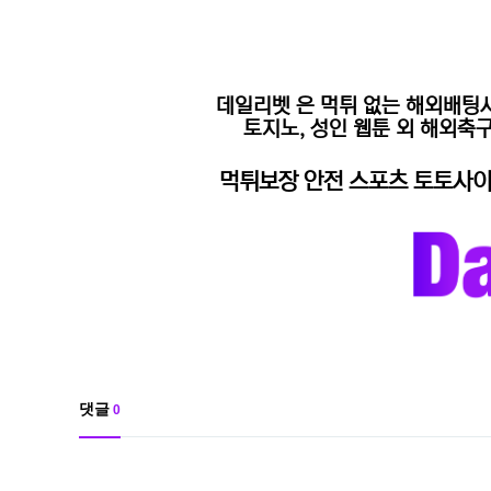
데일리벳
은 먹튀 없는 해외배팅
토지노, 성인 웹툰 외 해외축
먹튀보장 안전 스포츠 토토사이
댓글
0
댓
글