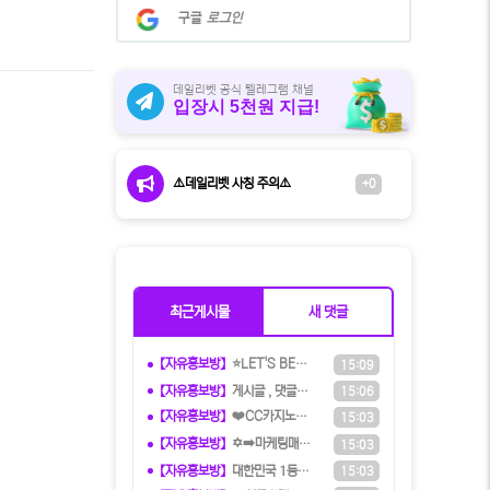
계
구글
로그인
정
으
로
로
데일리벳 공식 텔레그램 채널
입장시 5천원 지급!
그
인
⚠️데일리벳 사칭 주의⚠️
+0
최근게시물
새 댓글
【자유홍보방】
⭐️LET'S BET 렛츠벳 - 테더
15:09
【자유홍보방】
️️게시글 , 댓글만 달아도 현금화가
15:06
【자유홍보방】
❤️CC️카지노+주실장❤️이벤트 및
15:03
【자유홍보방】
✡️➡️마케팅매니아⬅️✡️ 커뮤니티
15:03
【자유홍보방】
️대한민국️ 1등 토토 카지노 솔루션
15:03