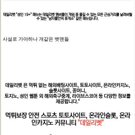
지
본
일
정
문
데일리벳 "성인 19+" 메뉴는 데일리벳 맴버들이 게임 중 즐길 수 있는 모든 근심거리를 날려버릴
보
수 있는 "남자들만의 휴게소" 같은 메뉴입니다.
사설로 가야하나 개같은 뱃맨들
데일리벳
은 먹튀 없는 해외배팅사이트, 토토사이트, 온라인카지노,
슬롯사이트, 꽁머니,
토지노, 성인 웹툰 외 해외축구중계, 라이브스코어 등 다양한 정보를
제공합니다."
먹튀보장 안전 스포츠 토토사이트, 온라인슬롯, 온라
인카지노 커뮤니티
"데일리벳"