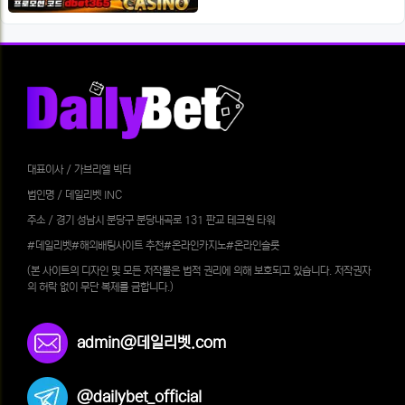
대표이사 / 가브리엘 빅터
법인명 / 데일리벳 INC
주소 / 경기 성남시 분당구 분당내곡로 131 판교 테크원 타워
#데일리벳#해외배팅사이트 추천#온라인카지노#온라인슬롯
(본 사이트의 디자인 및 모든 저작물은 법적 권리에 의해 보호되고 있습니다. 저작권자
의 허락 없이 무단 복제를 금합니다.)
admin@데일리벳.com
@dailybet_official