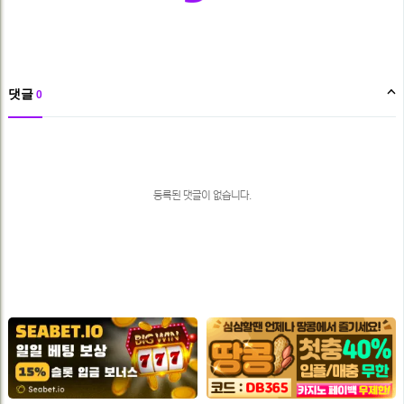
댓글
0
댓
글
목
록
등록된 댓글이 없습니다.