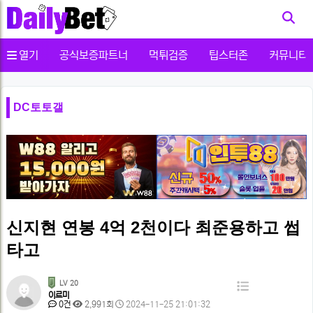
사용자메뉴
열기
공식보증파트너
먹튀검증
팁스터존
커뮤니티
DC토토갤
신지현 연봉 4억 2천이다 최준용하고 썹
타고
페
LV 20
목
이르미
이
댓
조
작
0건
2,991회
2024-11-25 21:01:32
록
글
회
성