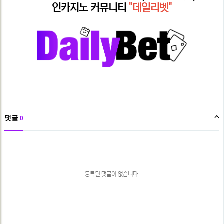
인카지노 커뮤니티
"데일리벳"
댓글
0
댓
글
목
록
등록된 댓글이 없습니다.