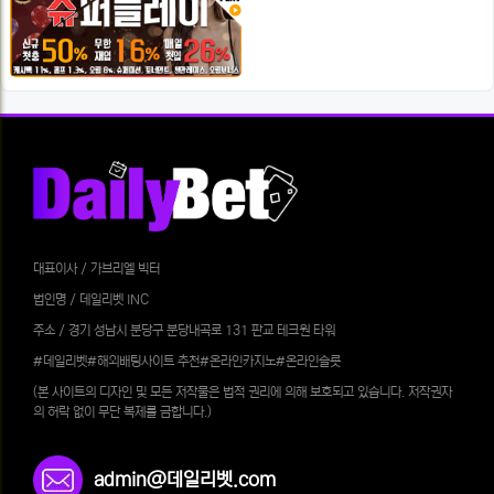
대표이사 / 가브리엘 빅터
법인명 / 데일리벳 INC
주소 / 경기 성남시 분당구 분당내곡로 131 판교 테크원 타워
#데일리벳#해외배팅사이트 추천#온라인카지노#온라인슬롯
(본 사이트의 디자인 및 모든 저작물은 법적 권리에 의해 보호되고 있습니다. 저작권자
의 허락 없이 무단 복제를 금합니다.)
admin@데일리벳.com