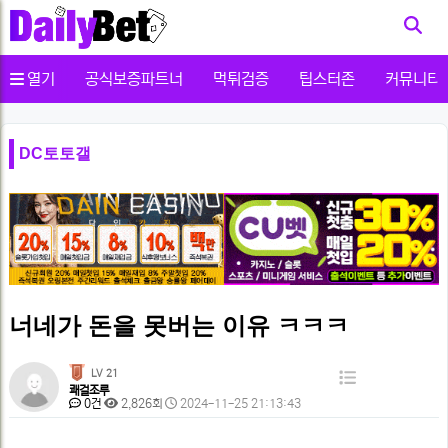
사용자메뉴
열기
공식보증파트너
먹튀검증
팁스터존
커뮤니티
DC토토갤
너네가 돈을 못버는 이유 ㅋㅋㅋ
페
LV 21
목
쾌걸조루
이
댓
조
작
0건
2,826회
2024-11-25 21:13:43
록
글
회
성
지
본
일
정