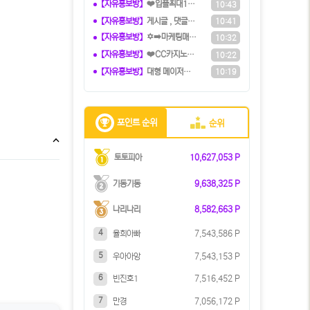
【자유홍보방】
❤️️입플최대100%❤️✨억대보증 C
10:43
【자유홍보방】
️️게시글 , 댓글만 달아도 현금화가
10:41
【자유홍보방】
✡️➡️마케팅매니아⬅️✡️ 커뮤니티
10:32
【자유홍보방】
❤️CC️카지노+주실장❤️이벤트 및
10:22
【자유홍보방】
️️대형 메이저계열사에서 TM직원 모
10:19
포인트 순위
순위
토토피아
10,627,053 P
기동기동
9,638,325 P
나리나리
8,582,663 P
4
율희아빠
7,543,586 P
5
우아아앙
7,543,153 P
6
빈진호1
7,516,452 P
7
만경
7,056,172 P