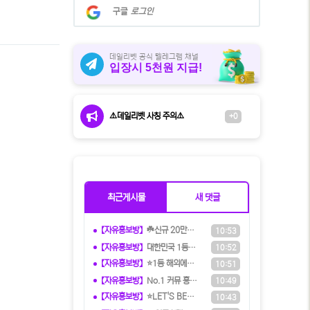
계
구글
로그인
정
으
로
로
데일리벳 공식 텔레그램 채널
입장시 5천원 지급!
그
인
⚠️데일리벳 사칭 주의⚠️
+0
최근게시물
새 댓글
【자유홍보방】
☘️️신규 20만원 당첨쿠폰 수령하세
10:53
【자유홍보방】
️대한민국️ 1등 토토 카지노 솔루션
10:52
【자유홍보방】
⭐️1등 해외에이전시⭐️『유로247』
10:51
【자유홍보방】
️️No.1 커뮤 홍보대행 프️로그램
10:49
【자유홍보방】
⭐️LET'S BET 렛츠벳 - 테더
10:43