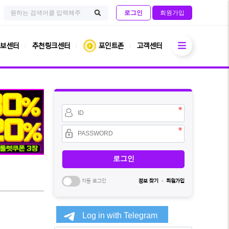
검
사
로그인
회원가입
색
이
검
어
트
필
내
색
수
전
열기
체
보센터
추천링크센터
포인트존
고객센터
검
색
회
원
아
이
비
디
밀
필
번
수
호
필
수
자동 로그인
정보 찾기
회원가입
소
셜