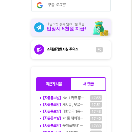
계
구글
로그인
정
으
로
로
데일리벳 공식 텔레그램 채널
입장시 5천원 지급!
그
인
⚠️데일리벳 사칭 주의⚠️
+0
최근게시물
새 댓글
【자유홍보방】
️️No.1 커뮤 홍보대행 프️로그램
17:55
【자유홍보방】
️️게시글 , 댓글만 달아도 현금화가
17:51
【자유홍보방】
️대한민국️ 1등 토토 카지노 솔루션
17:43
【자유홍보방】
⭐️1등 해외에이전시⭐️『유로247』
17:40
【자유홍보방】
❤️️입플최대100%❤️✨억대보증 C
17:39