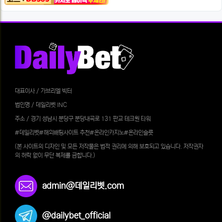
대표이사 / 가브리엘 빅터
법인명 / 데일리벳 INC
주소 / 경기 성남시 분당구 분당내곡로 131 판교 테크원 타워
#데일리벳#해외배팅사이트 추천#온라인카지노#온라인슬롯
(본 사이트의 디자인 및 모든 저작물은 법적 권리에 의해 보호되고 있습니다. 저작권자
의 허락 없이 무단 복제를 금합니다.)
admin@데일리벳.com
@dailybet_official