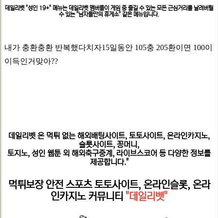
문
데일리벳 "성인 19+" 메뉴는 데일리벳 맴버들이 게임 중 즐길 수 있는 모든 근심거리를 날려버릴
보
수 있는 "남자들만의 휴게소" 같은 메뉴입니다.
내가 충환충환 반복했다치자15일동안 105충 205환이면 100이
이득인거맞아??
데일리벳
은 먹튀 없는 해외배팅사이트, 토토사이트, 온라인카지노,
슬롯사이트, 꽁머니,
토지노, 성인 웹툰 외 해외축구중계, 라이브스코어 등 다양한 정보를
제공합니다."
먹튀보장 안전 스포츠 토토사이트, 온라인슬롯, 온라
인카지노 커뮤니티
"데일리벳"