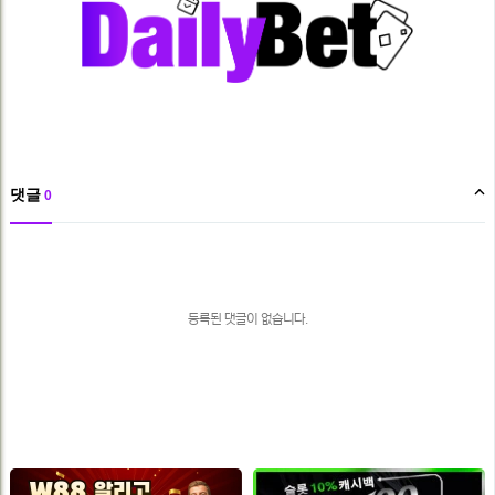
댓글
0
댓
글
목
록
등록된 댓글이 없습니다.