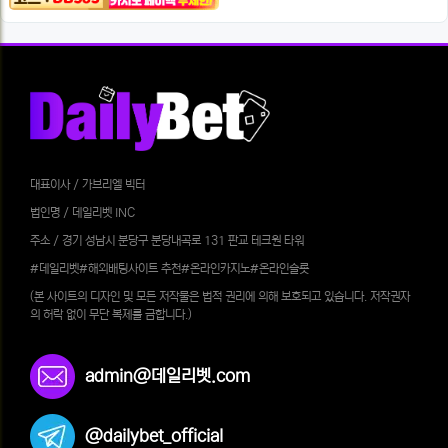
대표이사 / 가브리엘 빅터
법인명 / 데일리벳 INC
주소 / 경기 성남시 분당구 분당내곡로 131 판교 테크원 타워
#데일리벳#해외배팅사이트 추천#온라인카지노#온라인슬롯
(본 사이트의 디자인 및 모든 저작물은 법적 권리에 의해 보호되고 있습니다. 저작권자
의 허락 없이 무단 복제를 금합니다.)
admin@데일리벳.com
@dailybet_official