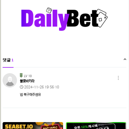
댓글
1
불
댓
LV 10
꽃
불꽃바카라
글
바
작
댓
2024-11-26 19:56:10
목
카
성
넵 복구해주셈유
록
라
글
일
님
옵
의
댓
션
글