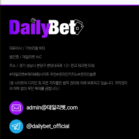
대표이사 / 가브리엘 빅터
법인명 / 데일리벳 INC
주소 / 경기 성남시 분당구 분당내곡로 131 판교 테크원 타워
#데일리벳#해외배팅사이트 추천#온라인카지노#온라인슬롯
(본 사이트의 디자인 및 모든 저작물은 법적 권리에 의해 보호되고 있습니다. 저작권자
의 허락 없이 무단 복제를 금합니다.)
admin@데일리벳.com
@dailybet_official