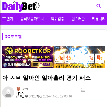
사용자메뉴
열기
공식보증파트너
먹튀검증
팁스터존
커뮤니티
DC토토갤
아 ㅅㅂ 알아인 알아흘리 경기 패스
페
LV 21
목
타노스
이
댓
조
작
0건
3,325회
2024-11-25 22:03:16
록
글
회
성
지
본
일
정