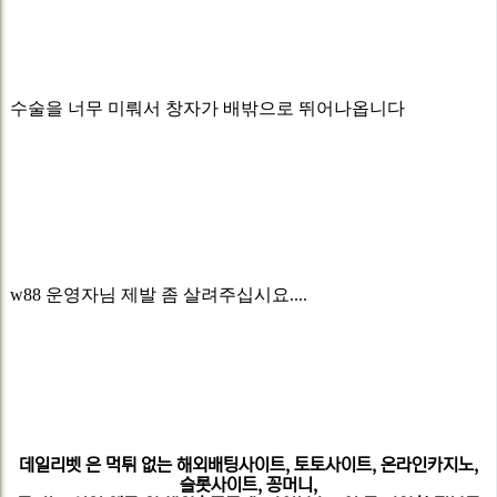
수술을 너무 미뤄서 창자가 배밖으로 뛰어나옵니다
w88 운영자님 제발 좀 살려주십시요....
데일리벳
은 먹튀 없는 해외배팅사이트, 토토사이트, 온라인카지노,
슬롯사이트, 꽁머니,