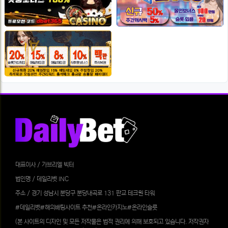
대표이사 / 가브리엘 빅터
법인명 / 데일리벳 INC
주소 / 경기 성남시 분당구 분당내곡로 131 판교 테크원 타워
#데일리벳#해외배팅사이트 추천#온라인카지노#온라인슬롯
(본 사이트의 디자인 및 모든 저작물은 법적 권리에 의해 보호되고 있습니다. 저작권자