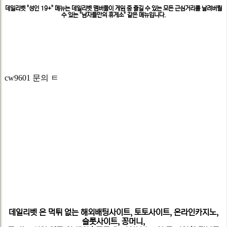
문
데일리벳 "성인 19+" 메뉴는 데일리벳 맴버들이 게임 중 즐길 수 있는 모든 근심거리를 날려버릴
보
수 있는 "남자들만의 휴게소" 같은 메뉴입니다.
cw9601 문의 ㅌ
데일리벳
은 먹튀 없는 해외배팅사이트, 토토사이트, 온라인카지노,
슬롯사이트, 꽁머니,