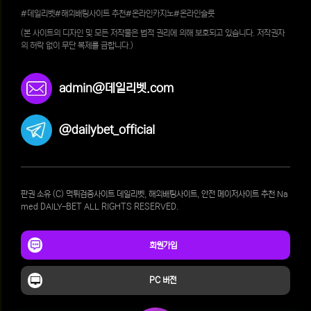
#데일리벳#해외배팅사이트 추천#온라인카지노#온라인슬롯
(본 사이트의 디자인 및 모든 저작물은 법적 권리에 의해 보호되고 있습니다. 저작권자
의 허락 없이 무단 복제를 금합니다.)
admin@데일리벳.com
@dailybet_official
판권 소유 (C) 먹튀검증사이트 데일리벳, 해외배팅사이트, 안전 메이저사이트 추천 Na
med DAILY-BET ALL RIGHTS RESERVED.
회원가입
PC 버전