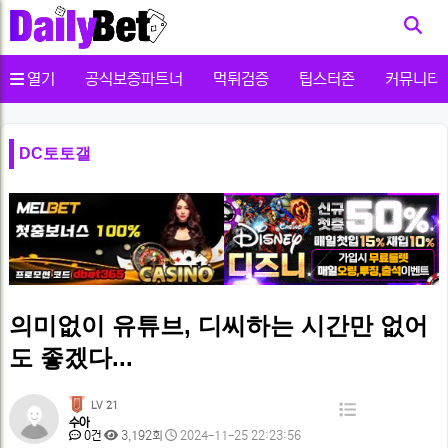
사용자메뉴
열기
공식보증파트너
먹튀검증
팁스터존
커뮤니티
DC토토갤
의미없이 유튜브, 디씨하는 시간만 없어
도 좋겠다...
페
LV 21
목
수아
이
댓
조
작
0건
3,192회
2024-11-25 22:23:56
록
글
회
성